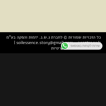
כל הזכויות שמורות © לחברת ג.ש.נ. יזמות והפקה בע"מ
ו/או גולדפיש –
soilessence.story@gmail.com
|
שירות לקוחות בווטסאפ
תנאי שימוש ומדיניות פרטיות