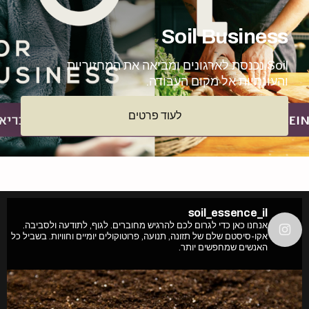
Soil Business
Soil נכנסת לארגונים ומביאה את המחזוריות
והעונתיות אל מקום העבודה.
לעוד פרטים
soil_essence_il
אנחנו כאן כדי לגרום לכם להרגיש מחוברים.
לגוף, לתודעה ולסביבה.
אקו-סיסטם שלם של תזונה, תנועה, פרוטוקולים יומיים וחוויות.
בשביל כל
האנשים שמחפשים יותר.
ז