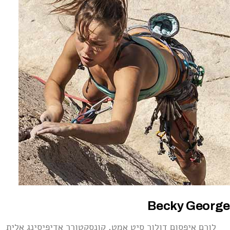
Becky George
לורם איפסום דולור סיט אמט, קונסקטורר אדיפיסינג אלית