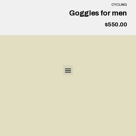
CYCLING
Goggles for men
$
550.00
הוספה לסל