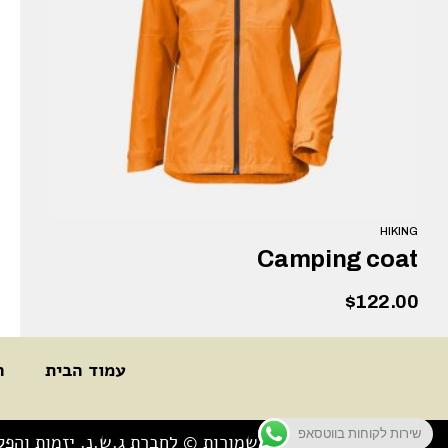
HIKING
Camping coat
$
122.00
עמוד הבית
ה
הוספה לסל
שירות לקוחות בווטסאפ
כל הזכויות שמורות © לחברת ג.ש.נ. יזמות והפ