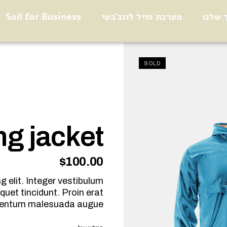
 שלנו
מערכת סויל לונג׳בטי
Soil for Business
SOLD
ng jacket
$
100.00
 elit. Integer vestibulum
uet tincidunt. Proin erat
rmentum malesuada augue.