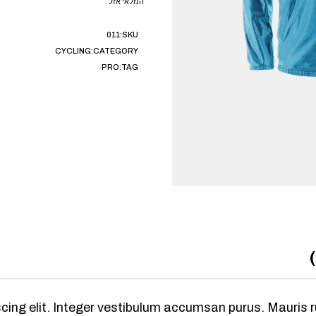
המלאי אזל
011
SKU:
CYCLING
CATEGORY:
PRO
TAG:
ing elit. Integer vestibulum accumsan purus. Mauris rut