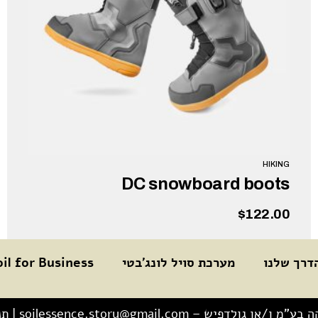
HIKING
DC snowboard boots
$
122.00
דרך שלנו
מערכת סויל לונג׳בטי
oil for Business
הוספה לסל
קה בע"מ ו/או גולדפיש –
soilessence.story@gmail.com
|
תנ